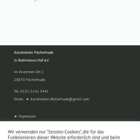
Kunstverein Fischerhude
in Buthmanns Hof e.V.
Im Krummen Ort 2
28870 Fischerhude
Tel. 0151-2141 3441
Email:
kunstverein.fischerhude@gmail.com
Impressum
Datenschutz
Wir verwenden nur "Session-Cookies", die für das
Funktionieren dieser Website erforderlich sind und beim
Kontakt