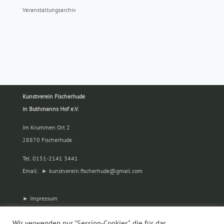
Veranstaltungsarchiv
Kunstverein Fischerhude
in Buthmanns Hof e.V.
Im Krummen Ort 2
28870 Fischerhude
Tel. 0151-2141 3441
Email:
kunstverein.fischerhude@gmail.com
Impressum
Datenschutz
Wir verwenden nur "Session-Cookies", die für das